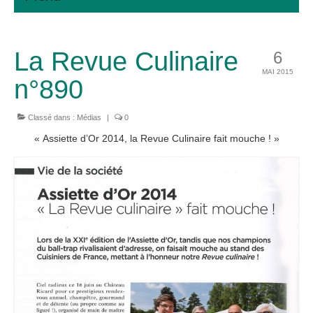
Accueil
La Revue Culinaire
6
Inscription
MAI 2015
n°890
Galerie
Médias
Classé dans :
Médias
|
0
« Assiette d’Or 2014, la Revue Culinaire fait mouche ! »
Partenaires
Contact
Mentions légales