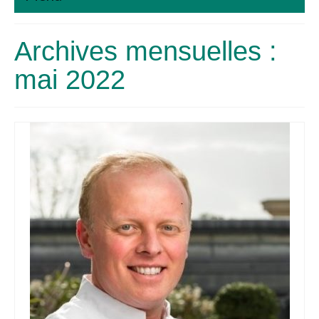
Accueil
Archives mensuelles :
Inscription
mai 2022
Galerie
Médias
Partenaires
Contact
Mentions légales