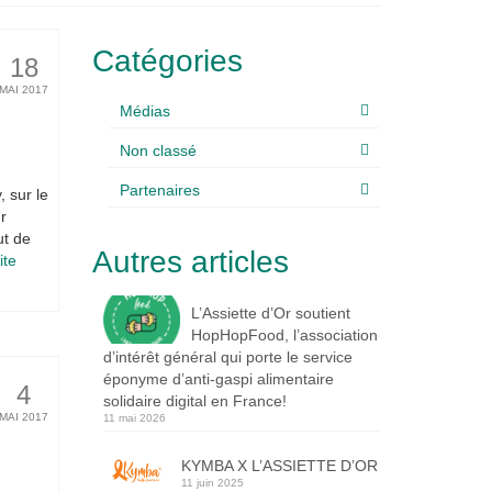
Catégories
18
MAI 2017
Médias
Non classé
Partenaires
, sur le
r
ut de
Autres articles
te­­
L’Assiette d’Or soutient
HopHopFood, l’association
d’intérêt général qui porte le service
éponyme d’anti-gaspi alimentaire
4
solidaire digital en France!
MAI 2017
11 mai 2026
KYMBA X L’ASSIETTE D’OR
11 juin 2025