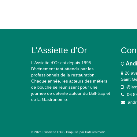
L’Assiette d’Or
Con
Andi
L’Assiette d’Or est depuis 1995
l’événement tant attendu par les
26 ave
professionnels de la restauration.
Saint G
Chaque année, les acteurs des métiers
@lassi
de bouche se réunissent pour une
journée de détente autour du Ball-trap et
06 89
de la Gastronomie.
andr
© 2026 L'Assiette D'Or - Propulsé par
Hotelrestovisio
.