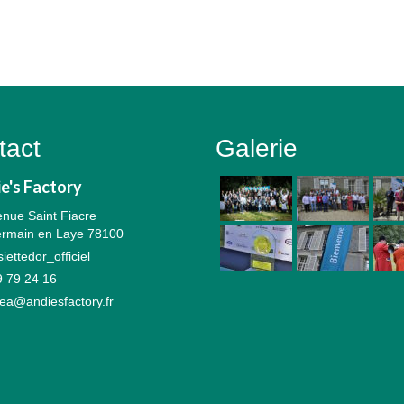
tact
Galerie
e's Factory
nue Saint Fiacre
ermain en Laye 78100
ettedor_officiel
 79 24 16
ea@andiesfactory.fr